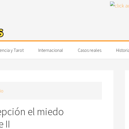
encia y Tarot
Internacional
Casos reales
Histori
io
pción el miedo
 II