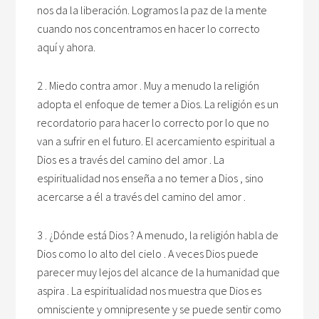
nos da la liberación. Logramos la paz de la mente
cuando nos concentramos en hacer lo correcto
aquí y ahora.
2 . Miedo contra amor . Muy a menudo la religión
adopta el enfoque de temer a Dios. La religión es un
recordatorio para hacer lo correcto por lo que no
van a sufrir en el futuro. El acercamiento espiritual a
Dios es a través del camino del amor . La
espiritualidad nos enseña a no temer a Dios , sino
acercarse a él a través del camino del amor .
3 . ¿Dónde está Dios ? A menudo, la religión habla de
Dios como lo alto del cielo . A veces Dios puede
parecer muy lejos del alcance de la humanidad que
aspira . La espiritualidad nos muestra que Dios es
omnisciente y omnipresente y se puede sentir como