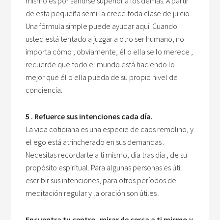
mismo es por sentirse superior a los demás. A partir
de esta pequeña semilla crece toda clase de juicio.
Una fórmula simple puede ayudar aquí. Cuando
usted está tentado a juzgar a otro ser humano, no
importa cómo , obviamente, él o ella se lo merece ,
recuerde que todo el mundo está haciendo lo
mejor que él o ella pueda de su propio nivel de
conciencia.
5 . Refuerce sus intenciones cada día.
La vida cotidiana es una especie de caos remolino, y
el ego está atrincherado en sus demandas .
Necesitas recordarte a ti mismo, día tras día , de su
propósito espiritual. Para algunas personas es útil
escribir sus intenciones, para otros períodos de
meditación regular y la oración son útiles .
Encuentra tu centro, mirar de cerca a ti mismo y