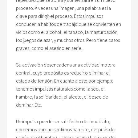
repetitivo que se abrirá y comenzará en un nuevo
proceso. A veces una imagen, una palabra es la
clave para dirigir el proceso. Estos impulsos
conducen a hábitos de trabajo que se convierten en
vicios como el alcohol, el tabaco, la masturbación,
los juegos de azar, y muchos otros. Pero tiene casos
graves, como el asesino en serie.
Su activación desencadena una actividad motora
central, cuyo propósito es reducir o eliminar el
estado de tensión. En cuanto a esto por ejemplo
tenemos impulsos naturales como la sed, el
hambre, la solidaridad, el afecto, el deseo de
dominar. Etc.
Un impulso puede ser satisfecho de inmediato,
comemos porque sentimos hambre, después de
satisfacer el hambre, a veces ocurre las ganas de