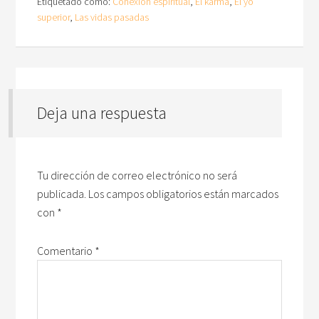
Etiquetado como:
Conexión espiritual
,
El karma
,
El yo
superior
,
Las vidas pasadas
Deja una respuesta
Tu dirección de correo electrónico no será
publicada.
Los campos obligatorios están marcados
con
*
Comentario
*