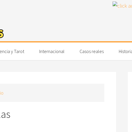
encia y Tarot
Internacional
Casos reales
Histori
io
las