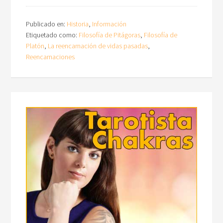
Publicado en:
Historia
,
Información
Etiquetado como:
Filosofía de Pitágoras
,
Filosofía de
Platón
,
La reencarnación de vidas pasadas
,
Reencarnaciones